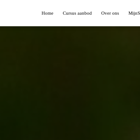
Home
Cursus aanbod
Over ons
MijnS