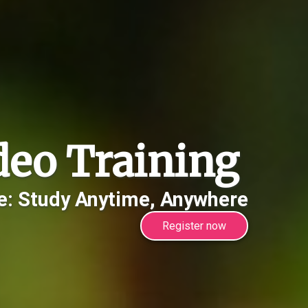
ideo Training
e:
Study Anytime, Anywhere
Register now